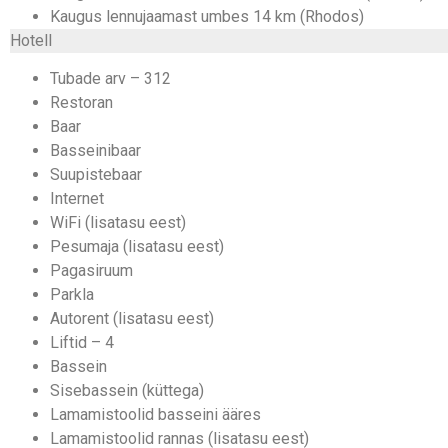
Kaugus lennujaamast umbes 14 km (Rhodos)
Hotell
Tubade arv – 312
Restoran
Baar
Basseinibaar
Suupistebaar
Internet
WiFi (lisatasu eest)
Pesumaja (lisatasu eest)
Pagasiruum
Parkla
Autorent (lisatasu eest)
Liftid – 4
Bassein
Sisebassein (küttega)
Lamamistoolid basseini ääres
Lamamistoolid rannas (lisatasu eest)