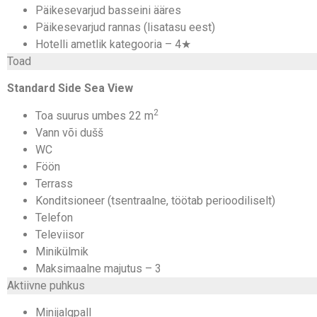
Päikesevarjud basseini ääres
Päikesevarjud rannas (lisatasu eest)
Hotelli ametlik kategooria – 4★
Toad
Standard Side Sea View
2
Toa suurus umbes 22 m
Vann või dušš
WC
Föön
Terrass
Konditsioneer (tsentraalne, töötab perioodiliselt)
Telefon
Televiisor
Minikülmik
Maksimaalne majutus – 3
Aktiivne puhkus
Minijalgpall