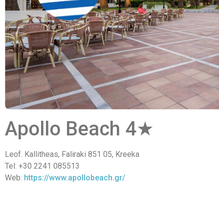
Apollo Beach 4★
Leof. Kallitheas, Faliraki 851 05, Kreeka
Tel: +30 2241 085513
Web:
https://www.apollobeach.gr/