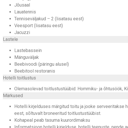
Jõusaal
Lauatennis
Tenniseväljakud – 2 (lisatasu eest)
Veesport (lisatasu eest)
Jacuzzi
Lastele
Lastebassein
Mänguväljak
Beebivoodi (päringu alusel)
Beebitool restoranis
Hotelli toitlustus
Olemasolevad toitlustustüübid: Hommiku- ja õhtusöök, K
Märkused
Hotelli kirjelduses märgitud toitu ja jooke serveeritakse 
eest, sõltuvalt broneeritud toitlustustüübist.
Kohapeal peab tasuma kuurordimaksu
Informatsioon hotelli kirjelduse, hotelli teenuste, nend