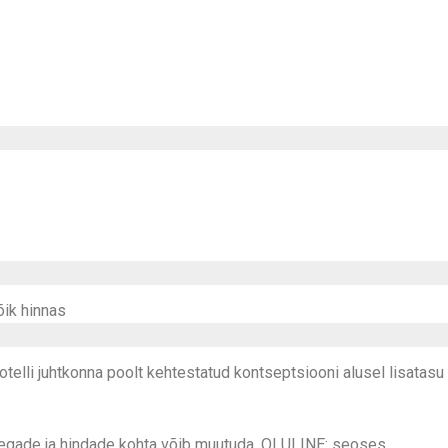
õik hinnas
hotelli juhtkonna poolt kehtestatud kontseptsiooni alusel lisatasu
e aegade ja hindade kohta võib muutuda. OLULINE: seoses