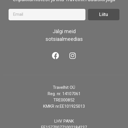
Liitu
Jälgi meid
sotsiaalmeedias
Travelhit OÜ
Reg. nr. 14107061
TRE000852
KMKR nr.EE101925013
LHV PANK
EE157700771002184237