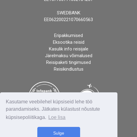
SWEDBANK
EE062200221070660563
Eripakkumised
Eksootika reisid
Kasulik info reisijale
Järelmaksu võimalused
Reisipaketi tingimused
Reisikindlustus
Kasutame veebilehel küpsiseid lehe töö
parandamiseks. Jätkates külastust nõustute
küpsisepoliitikaga.
Loe lisa
Sulge