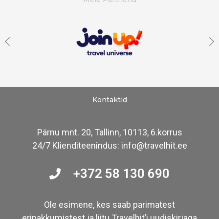
Kontaktid
Pärnu mnt. 20, Tallinn, 10113, 6.korrus
24/7 Klienditeenindus: info@travelhit.ee
+372 58 130 690
Ole esimene, kes saab parimatest
eripakkumistest ja liitu Travelhit’i uudiskirjaga