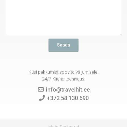
Saada
Küsi pakkumist soovitd väljumisele.
24/7 Klienditeenindus:
info@travelhit.ee
+372 58 130 690
Meie Partnerid