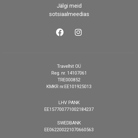
Jälgi meid
sotsiaalmeedias
Travelhit OÜ
Reg. nr. 14107061
TRE000852
KMKR nr.EE101925013
LHV PANK
EE157700771002184237
SWEDBANK
EE062200221070660563