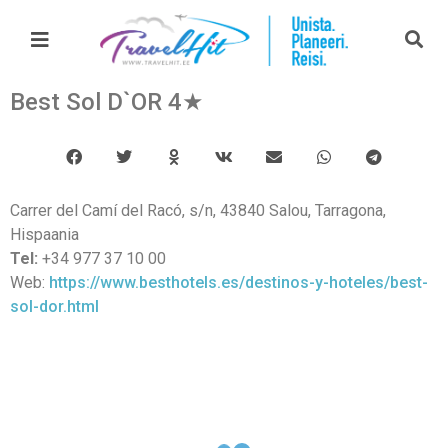
Best Sol D`OR 4★
Carrer del Camí del Racó, s/n, 43840 Salou, Tarragona,
Hispaania
Tel:
+34 977 37 10 00
Web:
https://www.besthotels.es/destinos-y-hoteles/best-
sol-dor.html