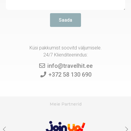
Saada
Küsi pakkumist soovitd väljumisele.
24/7 Klienditeenindus:
info@travelhit.ee
+372 58 130 690
Meie Partnerid