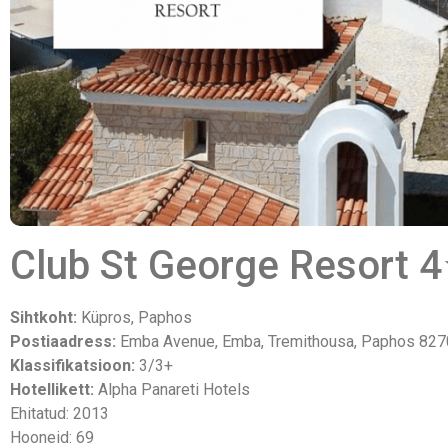
Club St George Resort 
Sihtkoht:
Küpros, Paphos
Postiaadress:
Emba Avenue, Emba, Tremithousa, Paphos 827
Klassifikatsioon:
3/3+
Hotellikett:
Alpha Panareti Hotels
Ehitatud: 2013
Hooneid: 69