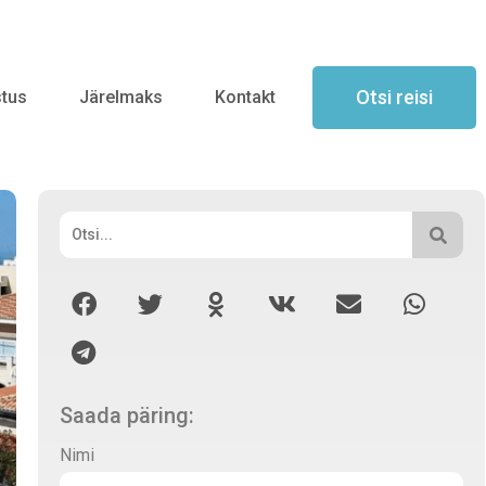
Otsi reisi
stus
Järelmaks
Kontakt
Saada päring:
Nimi