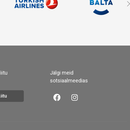
iitu
Jälgi meid
sotsiaalmeedias
iitu