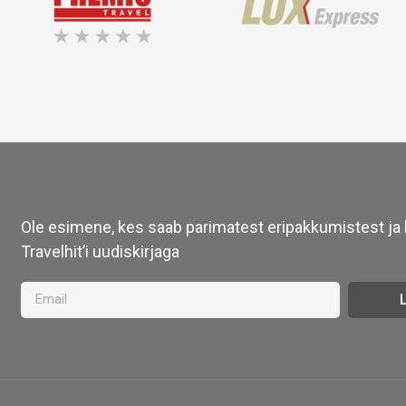
Ole esimene, kes saab parimatest eripakkumistest ja l
Travelhit’i uudiskirjaga
L