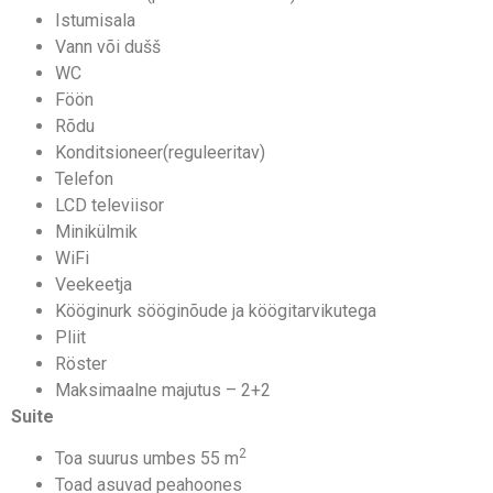
Istumisala
Vann või dušš
WC
Föön
Rõdu
Konditsioneer(reguleeritav)
Telefon
LCD televiisor
Minikülmik
WiFi
Veekeetja
Kööginurk sööginõude ja köögitarvikutega
Pliit
Röster
Maksimaalne majutus – 2+2
Suite
2
Toa suurus umbes 55 m
Toad asuvad peahoones