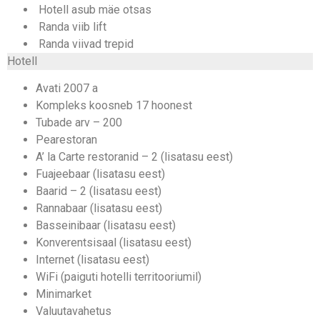
Hotell asub mäe otsas
Randa viib lift
Randa viivad trepid
Hotell
Avati 2007 a
Kompleks koosneb 17 hoonest
Tubade arv – 200
Pearestoran
A’ la Carte restoranid – 2 (lisatasu eest)
Fuajeebaar (lisatasu eest)
Baarid – 2 (lisatasu eest)
Rannabaar (lisatasu eest)
Basseinibaar (lisatasu eest)
Konverentsisaal (lisatasu eest)
Internet (lisatasu eest)
WiFi (paiguti hotelli territooriumil)
Minimarket
Valuutavahetus