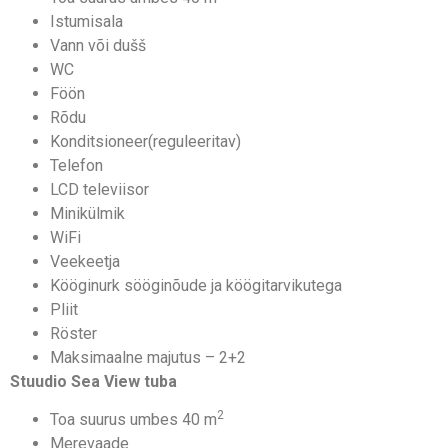
Istumisala
Vann või dušš
WC
Föön
Rõdu
Konditsioneer(reguleeritav)
Telefon
LCD televiisor
Minikülmik
WiFi
Veekeetja
Kööginurk sööginõude ja köögitarvikutega
Pliit
Röster
Maksimaalne majutus – 2+2
Stuudio Sea View tuba
2
Toa suurus umbes 40 m
Merevaade