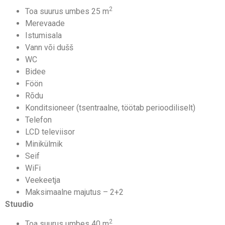
2
Toa suurus umbes 25 m
Merevaade
Istumisala
Vann või dušš
WC
Bidee
Föön
Rõdu
Konditsioneer (tsentraalne, töötab perioodiliselt)
Telefon
LCD televiisor
Minikülmik
Seif
WiFi
Veekeetja
Maksimaalne majutus – 2+2
Stuudio
2
Toa suurus umbes 40 m