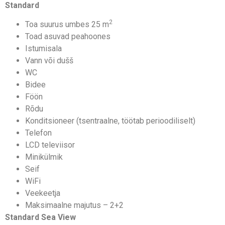
Standard
2
Toa suurus umbes 25 m
Toad asuvad peahoones
Istumisala
Vann või dušš
WC
Bidee
Föön
Rõdu
Konditsioneer (tsentraalne, töötab perioodiliselt)
Telefon
LCD televiisor
Minikülmik
Seif
WiFi
Veekeetja
Maksimaalne majutus – 2+2
Standard Sea View