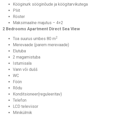
Kööginurk sööginõude ja köögitarvikutega
Pliit
Röster
Maksimaalne majutus – 4+2
2 Bedrooms Apartment Direct Sea View
2
Toa suurus umbes 80 m
Merevaade (parem merevaade)
Elutuba
2 magamistuba
Istumisala
Vann või dušš
WC
Föön
Rõdu
Konditsioneer(reguleeritav)
Telefon
LCD televiisor
Minikülmik