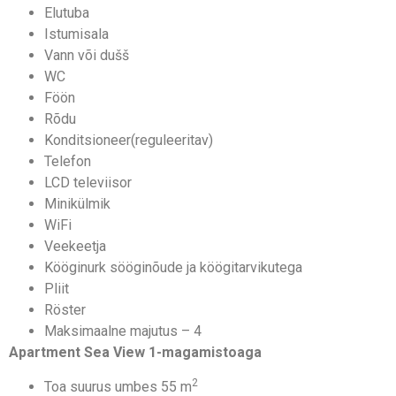
Elutuba
Istumisala
Vann või dušš
WC
Föön
Rõdu
Konditsioneer(reguleeritav)
Telefon
LCD televiisor
Minikülmik
WiFi
Veekeetja
Kööginurk sööginõude ja köögitarvikutega
Pliit
Röster
Maksimaalne majutus – 4
Apartment Sea View 1-magamistoaga
2
Toa suurus umbes 55 m