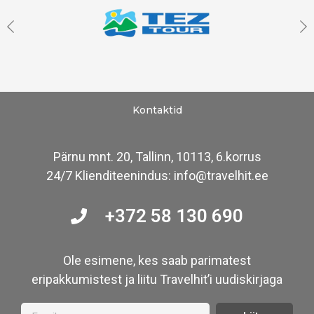
Kontaktid
Pärnu mnt. 20, Tallinn, 10113, 6.korrus
24/7 Klienditeenindus: info@travelhit.ee
+372 58 130 690
Ole esimene, kes saab parimatest
eripakkumistest ja liitu Travelhit’i uudiskirjaga