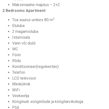
Maksimaalne majutus – 2+2
2 Bedrooms Apartment
2
Toa suurus umbes 80 m
Elutuba
2 magamistuba
Istumisala
Vann või dušš
WC
Föön
Rõdu
Konditsioneer(reguleeritav)
Telefon
LCD televiisor
Minikülmik
WiFi
Veekeetja
Kööginurk sööginõude ja köögitarvikutega
Pliit