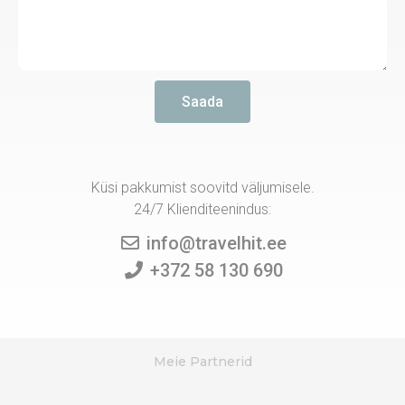
Saada
Küsi pakkumist soovitd väljumisele.
24/7 Klienditeenindus:
info@travelhit.ee
+372 58 130 690
Meie Partnerid