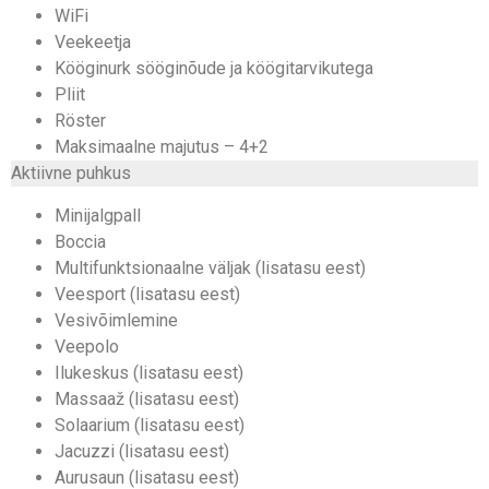
WiFi
Veekeetja
Kööginurk sööginõude ja köögitarvikutega
Pliit
Röster
Maksimaalne majutus – 4+2
Aktiivne puhkus
Minijalgpall
Boccia
Multifunktsionaalne väljak (lisatasu eest)
Veesport (lisatasu eest)
Vesivõimlemine
Veepolo
Ilukeskus (lisatasu eest)
Massaaž (lisatasu eest)
Solaarium (lisatasu eest)
Jacuzzi (lisatasu eest)
Aurusaun (lisatasu eest)