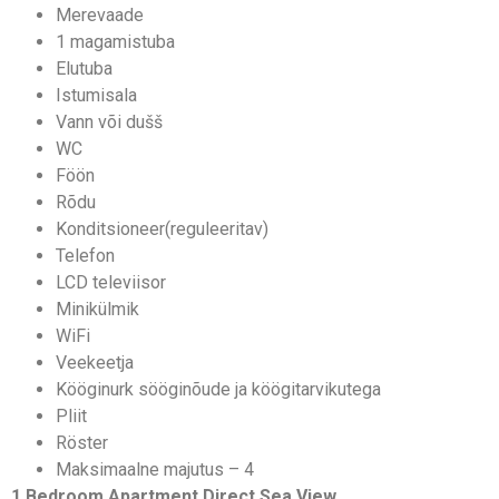
Merevaade
1 magamistuba
Elutuba
Istumisala
Vann või dušš
WC
Föön
Rõdu
Konditsioneer(reguleeritav)
Telefon
LCD televiisor
Minikülmik
WiFi
Veekeetja
Kööginurk sööginõude ja köögitarvikutega
Pliit
Röster
Maksimaalne majutus – 4
1 Bedroom Apartment Direct Sea View