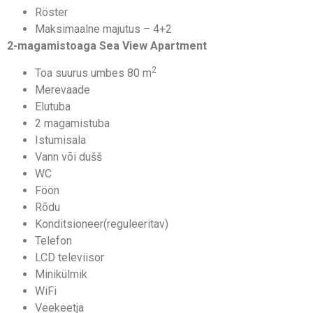
Röster
Maksimaalne majutus – 4+2
2-magamistoaga Sea View Apartment
2
Toa suurus umbes 80 m
Merevaade
Elutuba
2 magamistuba
Istumisala
Vann või dušš
WC
Föön
Rõdu
Konditsioneer(reguleeritav)
Telefon
LCD televiisor
Minikülmik
WiFi
Veekeetja