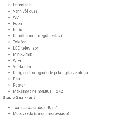
Istumisala
Vann või dušš
WC
Föön
Rõdu
Konditsioneer(reguleeritav)
Telefon
LCD televiisor
Minikülmik
WiFi
Veekeetja
Kööginurk sööginõude ja köögitarvikutega
Pliit
Röster
Maksimaalne majutus – 2+2
Studio Sea Front
2
Toa suurus umbes 40 m
Merevaade (parem merevaade)