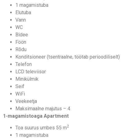
1 magamistuba
Elutuba
Vann
WC
Bidee
Föön
Rõdu
Konditsioneer (tsentraalne, töötab perioodiliselt)
Telefon
LCD televiisor
Minikülmik
Seif
WiFi
Veekeetja
Maksimaalne majutus – 4
1-magamistoaga Apartment
2
Toa suurus umbes 55 m
1 magamistuba