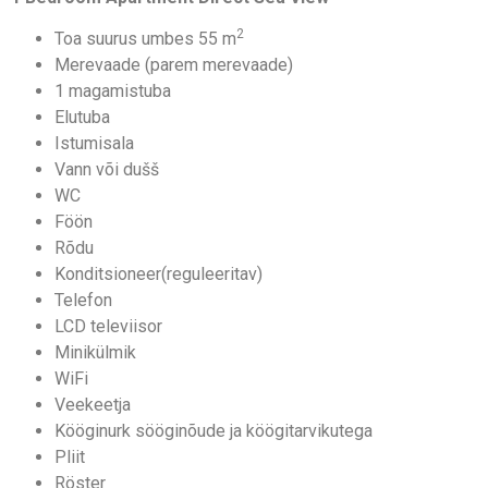
2
Toa suurus umbes 55 m
Merevaade (parem merevaade)
1 magamistuba
Elutuba
Istumisala
Vann või dušš
WC
Föön
Rõdu
Konditsioneer(reguleeritav)
Telefon
LCD televiisor
Minikülmik
WiFi
Veekeetja
Kööginurk sööginõude ja köögitarvikutega
Pliit
Röster