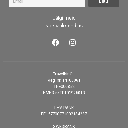
Liitu
Jälgi meid
sotsiaalmeedias
Travelhit OÜ
Reg. nr. 14107061
TRE000852
KMKR nr.EE101925013
LHV PANK
EE157700771002184237
SWEDBANK