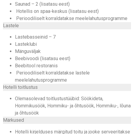
Saunad – 2 (lisatasu eest)
Hotellis on spaa-keskus (lisatasu eest)
Perioodiliselt korraldatakse meelelahutusprogramme
Lastele
Lastebasseinid – 7
Lasteklubi
Mänguväljak
Beebivoodi (lisatasu eest)
Beebitool restoranis
Perioodiliselt korraldatakse lastele
meelelahutusprogramme
Hotelli toitlustus
Olemasolevad toitlustustüübid: Söökideta,
Hommikusöök, Hommiku- ja õhtusöök, Hommiku-, lõuna
ja õhtusöök
Märkused
Hotelli kirjelduses märgitud toitu ja jooke serveeritakse