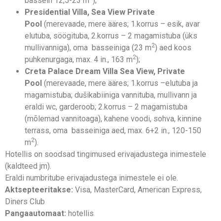
bassein 12,5-23 m
);
Presidential Villa, Sea View Private
Pool
(merevaade, mere ääres; 1.korrus – esik, avar
elutuba, söögituba, 2.korrus – 2 magamistuba (üks
2
mullivanniga), oma basseiniga (23 m
) aed koos
2
puhkenurgaga, max. 4 in., 163 m
);
Creta Palace Dream Villa Sea View, Private
Pool
(merevaade, mere ääres; 1.korrus –elutuba ja
magamistuba; dušikabiiniga vannituba, mullivann ja
eraldi wc, garderoob; 2.korrus – 2 magamistuba
(mõlemad vannitoaga), kahene voodi, sohva, kinnine
terrass, oma basseiniga aed, max. 6+2 in., 120-150
2
m
).
Hotellis on soodsad tingimused erivajadustega inimestele
(kaldteed jm).
Eraldi numbritube erivajadustega inimestele ei ole.
Aktsepteeritakse:
Visa, MasterCard, American Express,
Diners Club
Pangaautomaat:
hotellis