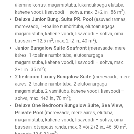
ülemine korrus, magamistuba, lükanduksega elutuba,
2
kahene voodi, lisavoodi – sohva, max. 2+2 in., 86 m
);
Deluxe Junior Bung. Suite PR. Pool
(asuvad rannas,
merevaade, 1-toaline numbrituba, elutoanurgaga
magamistuba, kahene voodi, lisavoodi – sohva, oma
2
2
bassein – 12,5 m
, max. 2+2 in., 40 m
);
Junior Bungalow Suite Seafront
(merevaade, mere
ääres, 1-toaline numbrituba, elutoanurgaga
magamistuba, kahene voodi, lisavoodi – sohva, max.
2
2+1 in., 35 m
);
2 bedroom Luxury Bungalow Suite
(merevaade, mere
ääres, 2-toaline numbrituba, 2 elutoanurgaga
magamistuba, 2 vannituba, kahene voodi, lisavoodi –
2
sohva, max. 4+2 in., 70 m
);
Deluxe One Bedroom Bungalow Suite, Sea View,
Private Pool
(merevaade, mere ääres, elutuba,
magamistuba, kahene voodi, lisavoodi – sohva, oma
2
bassein, otsepääs randa, max. 3 või 2+2 in., 46-50 m
,
2