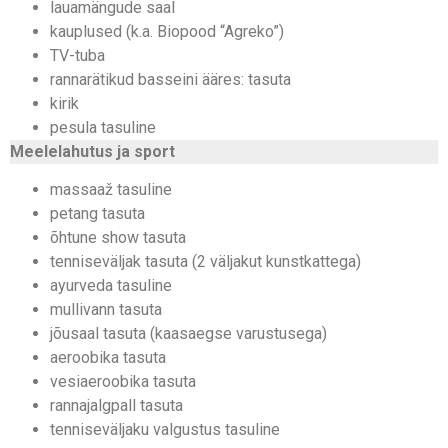
lauamängude saal
kauplused (k.a. Biopood “Agreko”)
TV-tuba
rannarätikud basseini ääres: tasuta
kirik
pesula tasuline
Meelelahutus ja sport
massaaž tasuline
petang tasuta
õhtune show tasuta
tenniseväljak tasuta (2 väljakut kunstkattega)
ayurveda tasuline
mullivann tasuta
jõusaal tasuta (kaasaegse varustusega)
aeroobika tasuta
vesiaeroobika tasuta
rannajalgpall tasuta
tenniseväljaku valgustus tasuline