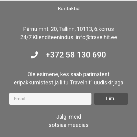
Kontaktid
Pärnu mnt. 20, Tallinn, 10113, 6.korrus
24/7 Klienditeenindus: info@travelhit.ee
+372 58 130 690
Ole esimene, kes saab parimatest
eripakkumistest ja liitu Travelhit’i uudiskirjaga
Liitu
Jälgi meid
sotsiaalmeedias