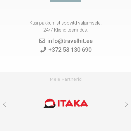
Küsi pakkumist soovitd väljumisele.
24/7 Klienditeenindus:
info@travelhit.ee
+372 58 130 690
Meie Partnerid