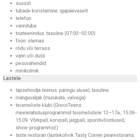
sussid
tubade koristamine: igapäevaselt
telefon
vannituba
toateenindus: tasuline (07:00–02:00)
föön: olemas
rõdu või terrass
vann või dušš
pesuvahendid
minikülmik
Lastele
lapsehoidja teenus: päringu alusel, tasuline
mänguväljak (murukate, valvega)
teismeliste klubi (GrecoTeens:
meelelahutusprogrammid teismelistele 13–17a., 15.06-
15.09. Võrkpall, korvpall, jalgpall, spordivõistlused,
show-programmid.)
laste restoran (lastekohvik Tasty Corner pearestoranis