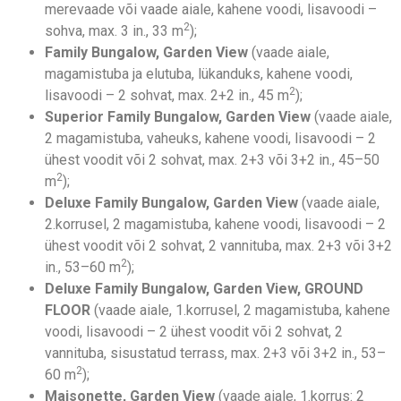
merevaade või vaade aiale, kahene voodi, lisavoodi –
2
sohva, max. 3 in., 33 m
);
Family Bungalow, Garden View
(vaade aiale,
magamistuba ja elutuba, lükanduks, kahene voodi,
2
lisavoodi – 2 sohvat, max. 2+2 in., 45 m
);
Superior Family Bungalow, Garden View
(vaade aiale,
2 magamistuba, vaheuks, kahene voodi, lisavoodi – 2
ühest voodit või 2 sohvat, max. 2+3 või 3+2 in., 45–50
2
m
);
Deluxe Family Bungalow, Garden View
(vaade aiale,
2.korrusel, 2 magamistuba, kahene voodi, lisavoodi – 2
ühest voodit või 2 sohvat, 2 vannituba, max. 2+3 või 3+2
2
in., 53–60 m
);
Deluxe Family Bungalow, Garden View, GROUND
FLOOR
(vaade aiale, 1.korrusel, 2 magamistuba, kahene
voodi, lisavoodi – 2 ühest voodit või 2 sohvat, 2
vannituba, sisustatud terrass, max. 2+3 või 3+2 in., 53–
2
60 m
);
Maisonette, Garden View
(vaade aiale, 1.korrus: 2