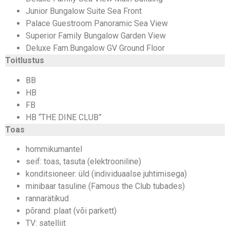
Junior Bungalow Suite Sea Front
Palace Guestroom Panoramic Sea View
Superior Family Bungalow Garden View
Deluxe Fam.Bungalow GV Ground Floor
Toitlustus
BB
HB
FB
HB “THE DINE CLUB”
Toas
hommikumantel
seif: toas, tasuta (elektrooniline)
konditsioneer: üld (individuaalse juhtimisega)
minibaar tasuline (Famous the Club tubades)
rannarätikud
põrand: plaat (või parkett)
TV: satelliit