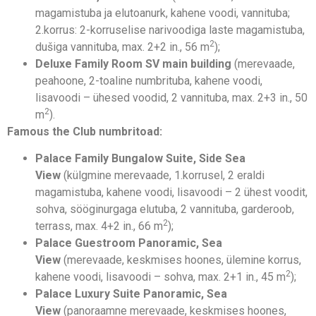
magamistuba ja elutoanurk, kahene voodi, vannituba;
2.korrus: 2-korruselise narivoodiga laste magamistuba,
2
dušiga vannituba, max. 2+2 in., 56 m
);
Deluxe Family Room SV
main building
(merevaade,
peahoone, 2-toaline numbrituba, kahene voodi,
lisavoodi – ühesed voodid, 2 vannituba, max. 2+3 in., 50
2
m
).
Famous the Club numbritoad:
Palace Family Bungalow Suite, Side Sea
View
(külgmine merevaade, 1.korrusel, 2 eraldi
magamistuba, kahene voodi, lisavoodi – 2 ühest voodit,
sohva, sööginurgaga elutuba, 2 vannituba, garderoob,
2
terrass, max. 4+2 in., 66 m
);
Palace Guestroom Panoramic, Sea
View
(merevaade, keskmises hoones, ülemine korrus,
2
kahene voodi, lisavoodi – sohva, max. 2+1 in., 45 m
);
Palace Luxury Suite Panoramic, Sea
View
(panoraamne merevaade, keskmises hoones,