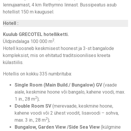
lennujaamast, 4 km Rethymno linnast. Bussipeatus asub
hotellist 150 m kaugusel.
Hotell :
Kuulub GRECOTEL hotelliketti.
2
Üldpindalaga 100 000 m
.
Hotell koosneb keskmisest hoonest ja 3-st bangalode
kompleksist, mis on ehitatud traditsioonilises kreeta
külastiilis.
Hotellis on kokku 335 numbrituba:
Single Room (Main Build./ Bungalow) GV
(vaade
aiale, keskmine hoone või bangalo, kahene voodi, max.
2
1 in., 28 m
);
Double Room SV
(merevaade, keskmine hoone,
kahene voodi või 2 ühest voodit, lisavoodi – sohva,
2
max. 3 in., 28 m
);
Bungalow, Garden View /Side Sea View
(külgmine