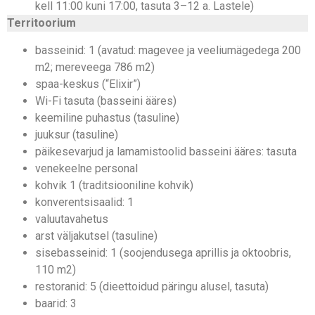
kell 11:00 kuni 17:00, tasuta 3–12 a. Lastele)
Territoorium
basseinid: 1 (avatud: magevee ja veeliumägedega 200
m2; mereveega 786 m2)
spaa-keskus (“Elixir”)
Wi-Fi tasuta (basseini ääres)
keemiline puhastus (tasuline)
juuksur (tasuline)
päikesevarjud ja lamamistoolid basseini ääres: tasuta
venekeelne personal
kohvik 1 (traditsiooniline kohvik)
konverentsisaalid: 1
valuutavahetus
arst väljakutsel (tasuline)
sisebasseinid: 1 (soojendusega aprillis ja oktoobris,
110 m2)
restoranid: 5 (dieettoidud päringu alusel, tasuta)
baarid: 3