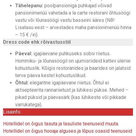
Tähelepanu:
poolpansioniga puhkajad võivad
pansionimenüü vahetada a la carte restorani õhtusöögi
vastu või lõunasöögi vastu basseini ääres (NB!
Lisatasu eest – arvestades maha pansionimenüü hinna
– 15 € /in).
Dress code ehk rõivastusstiil
Päeval:
igapäevane puhkuseks sobiv riietus.
Hommiku- ja lõunasöögil on ujumisriideid kattev üleriie
kohustuslik. Kõigis restoranides ja baarides on jalatsid
terve päeva kestel kohustuslikud.
Õhtul:
elegantne igapäevane riietus. Õhtul ei
aktsepteerita rannariietust ja lühikesi pükse. Mehed –
pikad püksid ja päevasärk (kas lühikeste või pikkade
varrukatega).
Lisainfo:
Hotellidel on õigus tasuta ja tasuliste teenuseid muuta.
Hotellidel on õigus hooaja alguses ja lõpus osasid teenuseid