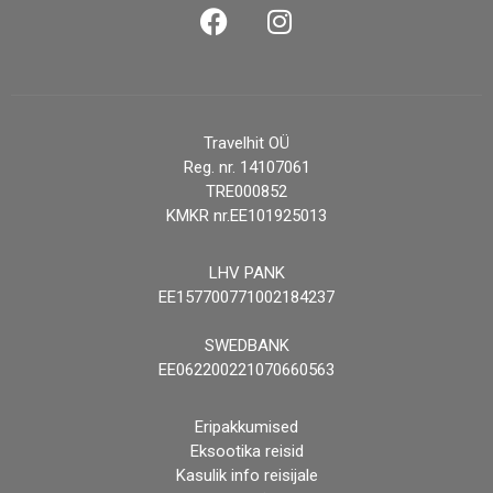
Travelhit OÜ
Reg. nr. 14107061
TRE000852
KMKR nr.EE101925013
LHV PANK
EE157700771002184237
SWEDBANK
EE062200221070660563
Eripakkumised
Eksootika reisid
Kasulik info reisijale