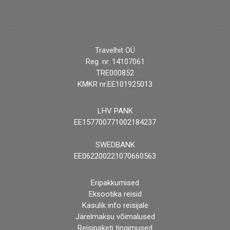
Travelhit OÜ
Reg. nr. 14107061
TRE000852
KMKR nr.EE101925013
LHV PANK
EE157700771002184237
SWEDBANK
EE062200221070660563
Eripakkumised
Eksootika reisid
Kasulik info reisijale
Järelmaksu võimalused
Reisipaketi tingimused