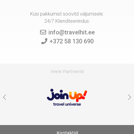
Küsi pakkumist soovitd väljumisele.
24/7 Klienditeenindus:
info@travelhit.ee
+372 58 130 690
Meie Partnerid
Kontaktid