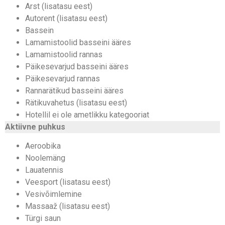
Arst (lisatasu eest)
Autorent (lisatasu eest)
Bassein
Lamamistoolid basseini ääres
Lamamistoolid rannas
Päikesevarjud basseini ääres
Päikesevarjud rannas
Rannarätikud basseini ääres
Rätikuvahetus (lisatasu eest)
Hotellil ei ole ametlikku kategooriat
Aktiivne puhkus
Aeroobika
Noolemäng
Lauatennis
Veesport (lisatasu eest)
Vesivõimlemine
Massaaž (lisatasu eest)
Türgi saun