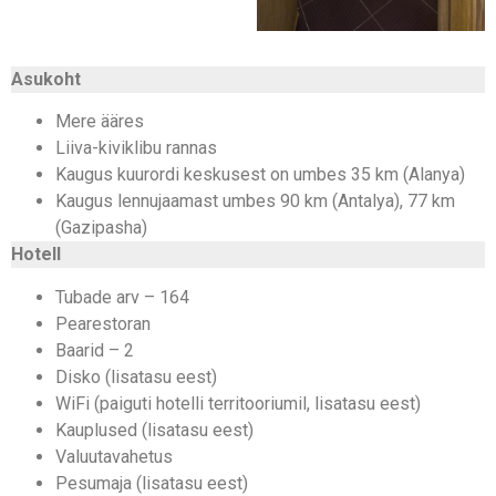
Asukoht
Mere ääres
Liiva-kiviklibu rannas
Kaugus kuurordi keskusest on umbes 35 km (Alanya)
Kaugus lennujaamast umbes 90 km (Antalya), 77 km
(Gazipasha)
Hotell
Tubade arv – 164
Pearestoran
Baarid – 2
Disko (lisatasu eest)
WiFi (paiguti hotelli territooriumil, lisatasu eest)
Kauplused (lisatasu eest)
Valuutavahetus
Pesumaja (lisatasu eest)