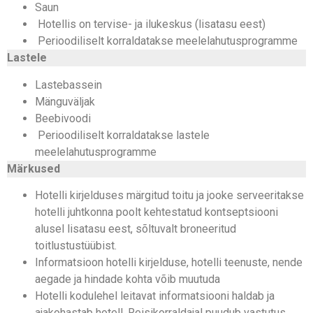
Saun
Hotellis on tervise- ja ilukeskus (lisatasu eest)
Perioodiliselt korraldatakse meelelahutusprogramme
Lastele
Lastebassein
Mänguväljak
Beebivoodi
Perioodiliselt korraldatakse lastele
meelelahutusprogramme
Märkused
Hotelli kirjelduses märgitud toitu ja jooke serveeritakse
hotelli juhtkonna poolt kehtestatud kontseptsiooni
alusel lisatasu eest, sõltuvalt broneeritud
toitlustustüübist.
Informatsioon hotelli kirjelduse, hotelli teenuste, nende
aegade ja hindade kohta võib muutuda
Hotelli kodulehel leitavat informatsiooni haldab ja
ajakohastab hotell. Reisikorraldajal puudub vastutus