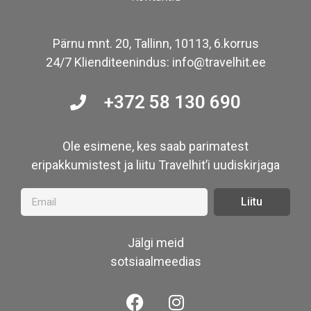
Pärnu mnt. 20, Tallinn, 10113, 6.korrus
24/7 Klienditeenindus: info@travelhit.ee
+372 58 130 690
Ole esimene, kes saab parimatest
eripakkumistest ja liitu Travelhit’i uudiskirjaga
Liitu
Jälgi meid
sotsiaalmeedias