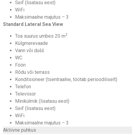
Seif (lisatasu eest)
WiFi
Maksimaalne majutus – 3
Standard Lateral Sea View
2
Toa suurus umbes 20 m
Külgmerevaade
Vann või dušš
WC
Föön
Rõdu või terrass
Konditsioneer (tsentraalne, töötab perioodiliselt)
Telefon
Televiisor
Minikülmik (lisatasu eest)
Seif (lisatasu eest)
WiFi
Maksimaalne majutus – 3
Aktiivne puhkus