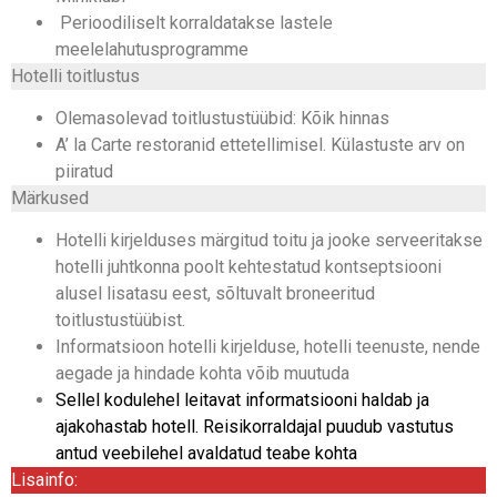
Perioodiliselt korraldatakse lastele
meelelahutusprogramme
Hotelli toitlustus
Olemasolevad toitlustustüübid: Kõik hinnas
A’ la Carte restoranid ettetellimisel. Külastuste arv on
piiratud
Märkused
Hotelli kirjelduses märgitud toitu ja jooke serveeritakse
hotelli juhtkonna poolt kehtestatud kontseptsiooni
alusel lisatasu eest, sõltuvalt broneeritud
toitlustustüübist.
Informatsioon hotelli kirjelduse, hotelli teenuste, nende
aegade ja hindade kohta võib muutuda
Sellel kodulehel leitavat informatsiooni haldab ja
ajakohastab hotell. Reisikorraldajal puudub vastutus
antud veebilehel avaldatud teabe kohta
Lisainfo: