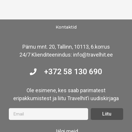
Kontaktid
Pärnu mnt. 20, Tallinn, 10113, 6.korrus
24/7 Klienditeenindus: info@travelhit.ee
+372 58 130 690
Ole esimene, kes saab parimatest
eripakkumistest ja liitu Travelhit’i uudiskirjaga
Liitu
Jälgi meid