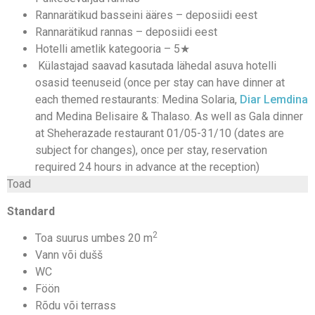
Rannarätikud basseini ääres – deposiidi eest
Rannarätikud rannas – deposiidi eest
Hotelli ametlik kategooria – 5★
Külastajad saavad kasutada lähedal asuva hotelli
osasid teenuseid (once per stay can have dinner at
each themed restaurants: Medina Solaria,
Diar Lemdina
and Medina Belisaire & Thalaso. As well as Gala dinner
at Sheherazade restaurant 01/05-31/10 (dates are
subject for changes), once per stay, reservation
required 24 hours in advance at the reception)
Toad
Standard
2
Toa suurus umbes 20 m
Vann või dušš
WC
Föön
Rõdu või terrass