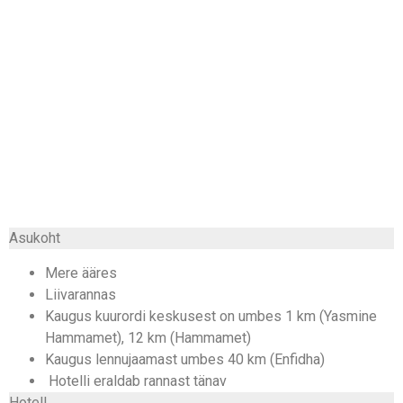
Asukoht
Mere ääres
Liivarannas
Kaugus kuurordi keskusest on umbes 1 km (Yasmine
Hammamet), 12 km (Hammamet)
Kaugus lennujaamast umbes 40 km (Enfidha)
Hotelli eraldab rannast tänav
Hotell