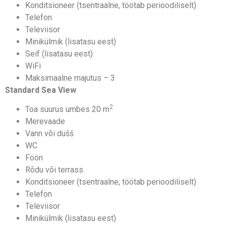
Konditsioneer (tsentraalne, töötab perioodiliselt)
Telefon
Televiisor
Minikülmik (lisatasu eest)
Seif (lisatasu eest)
WiFi
Maksimaalne majutus – 3
Standard Sea View
2
Toa suurus umbes 20 m
Merevaade
Vann või dušš
WC
Föön
Rõdu või terrass
Konditsioneer (tsentraalne, töötab perioodiliselt)
Telefon
Televiisor
Minikülmik (lisatasu eest)