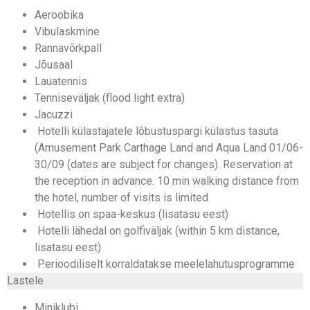
Aeroobika
Vibulaskmine
Rannavõrkpall
Jõusaal
Lauatennis
Tenniseväljak (flood light extra)
Jacuzzi
Hotelli külastajatele lõbustuspargi külastus tasuta
(Amusement Park Carthage Land and Aqua Land 01/06-
30/09 (dates are subject for changes). Reservation at
the reception in advance. 10 min walking distance from
the hotel, number of visits is limited
Hotellis on spaa-keskus (lisatasu eest)
Hotelli lähedal on golfiväljak (within 5 km distance,
lisatasu eest)
Perioodiliselt korraldatakse meelelahutusprogramme
Lastele
Miniklubi