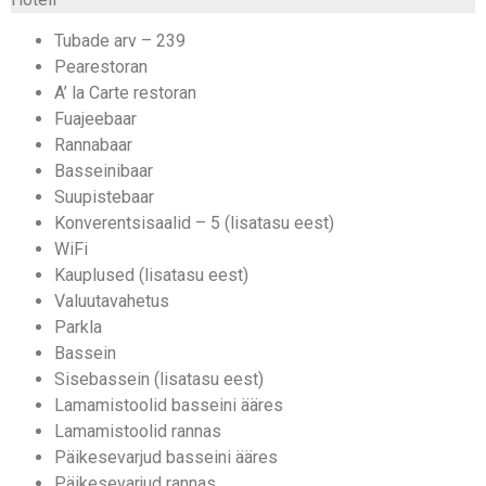
Tubade arv – 239
Pearestoran
A’ la Carte restoran
Fuajeebaar
Rannabaar
Basseinibaar
Suupistebaar
Konverentsisaalid – 5 (lisatasu eest)
WiFi
Kauplused (lisatasu eest)
Valuutavahetus
Parkla
Bassein
Sisebassein (lisatasu eest)
Lamamistoolid basseini ääres
Lamamistoolid rannas
Päikesevarjud basseini ääres
Päikesevarjud rannas