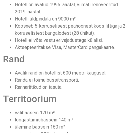
Hotell on avatud 1996. aastal, viimati renoveeritud
2019. aastal.
Hotelli üldpindala on 9000 m².
Koosneb 5-korruselisest peahoonest koos liftiga ja 2-
korruselistest bungalodest (28 ühikut).
Hotell ei võta vastu erivajadustega külalisi.
Aktsepteeritakse Visa, MasterCard pangakaarte.
Rand
Avalik rand on hotellist 600 meetri kaugusel.
Randa ei toimu bussitransporti.
Rannarätikud on tasuta.
Territoorium
välibassein 120 m²
lõõgastumisbassein 140 m²
ülemine bassein 160 m²