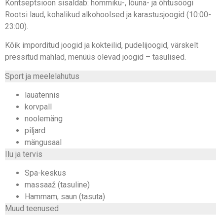
Kontseptsioon sisaldab: hommiku-, lõuna- ja õhtusöögi
Rootsi laud, kohalikud alkohoolsed ja karastusjoogid (10:00-
23:00).
Kõik imporditud joogid ja kokteilid, pudelijoogid, värskelt
pressitud mahlad, menüüs olevad joogid – tasulised.
Sport ja meelelahutus
lauatennis
korvpall
noolemäng
piljard
mängusaal
Ilu ja tervis
Spa-keskus
massaaž (tasuline)
Hammam, saun (tasuta)
Muud teenused