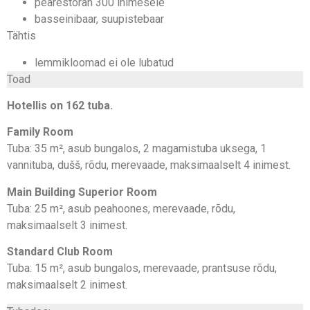
pearestoran 300 inimesele
basseinibaar, suupistebaar
Tähtis
lemmikloomad ei ole lubatud
Toad
Hotellis on 162 tuba.
Family Room
Tuba: 35 m², asub bungalos, 2 magamistuba uksega, 1
vannituba, dušš, rõdu, merevaade, maksimaalselt 4 inimest.
Main Building Superior Room
Tuba: 25 m², asub peahoones, merevaade, rõdu,
maksimaalselt 3 inimest.
Standard Club Room
Tuba: 15 m², asub bungalos, merevaade, prantsuse rõdu,
maksimaalselt 2 inimest.