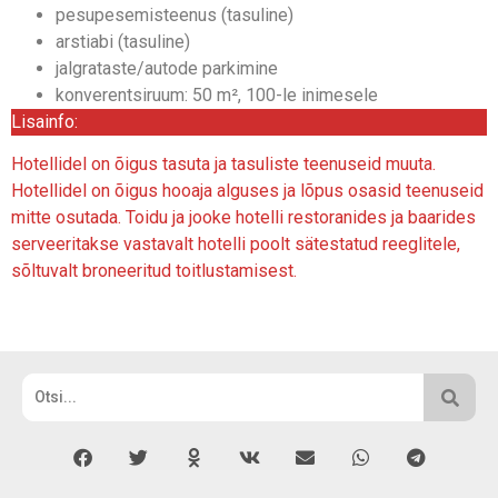
pesupesemisteenus (tasuline)
arstiabi (tasuline)
jalgrataste/autode parkimine
konverentsiruum: 50 m², 100-le inimesele
Lisainfo:
Hotellidel on õigus tasuta ja tasuliste teenuseid muuta.
Hotellidel on õigus hooaja alguses ja lõpus osasid teenuseid
mitte osutada. Toidu ja jooke hotelli restoranides ja baarides
serveeritakse vastavalt hotelli poolt sätestatud reeglitele,
sõltuvalt broneeritud toitlustamisest.