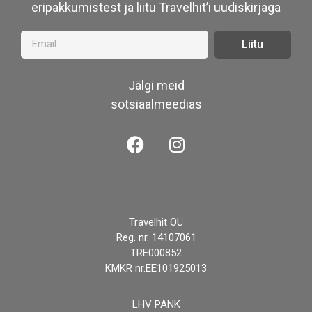
eripakkumistest ja liitu Travelhit’i uudiskirjaga
Liitu
Jälgi meid
sotsiaalmeedias
Travelhit OÜ
Reg. nr. 14107061
TRE000852
KMKR nr.EE101925013
LHV PANK