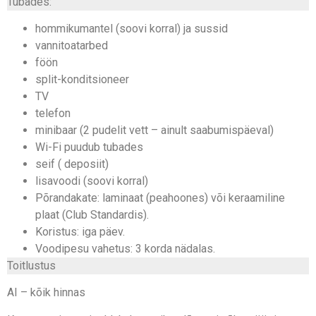
Tubades:
hommikumantel (soovi korral) ja sussid
vannitoatarbed
föön
split-konditsioneer
TV
telefon
minibaar (2 pudelit vett – ainult saabumispäeval)
Wi-Fi puudub tubades
seif ( deposiit)
lisavoodi (soovi korral)
Põrandakate: laminaat (peahoones) või keraamiline
plaat (Club Standardis).
Koristus: iga päev.
Voodipesu vahetus: 3 korda nädalas.
Toitlustus
AI – kõik hinnas