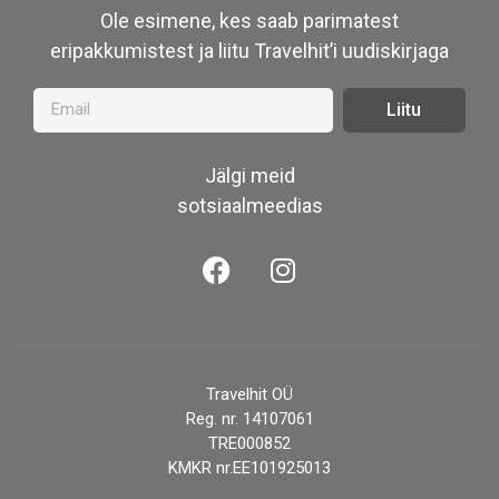
Ole esimene, kes saab parimatest
eripakkumistest ja liitu Travelhit’i uudiskirjaga
Liitu
Jälgi meid
sotsiaalmeedias
Travelhit OÜ
Reg. nr. 14107061
TRE000852
KMKR nr.EE101925013