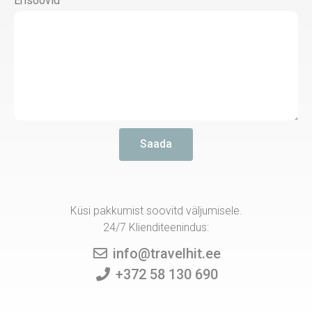
Erisoovid
Saada
Küsi pakkumist soovitd väljumisele.
24/7 Klienditeenindus:
info@travelhit.ee
+372 58 130 690