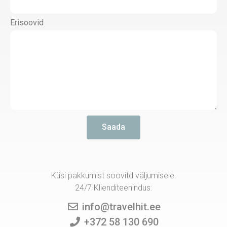
Erisoovid
Saada
Küsi pakkumist soovitd väljumisele.
24/7 Klienditeenindus:
info@travelhit.ee
+372 58 130 690