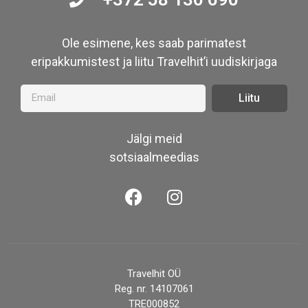
Ole esimene, kes saab parimatest
eripakkumistest ja liitu Travelhit’i uudiskirjaga
Liitu
Jälgi meid
sotsiaalmeedias
Travelhit OÜ
Reg. nr. 14107061
TRE000852