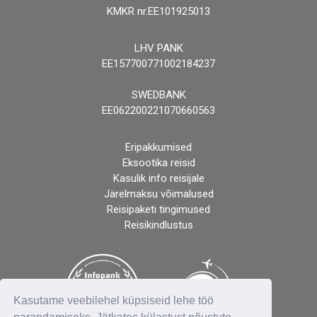
KMKR nr.EE101925013
LHV PANK
EE157700771002184237
SWEDBANK
EE062200221070660563
Eripakkumised
Eksootika reisid
Kasulik info reisijale
Järelmaksu võimalused
Reisipaketi tingimused
Reisikindlustus
Kasutame veebilehel küpsiseid lehe töö