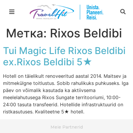
Метка:
Rixos Beldibi
Tui Magic Life Rixos Beldibi
ex.Rixos Beldibi 5★
Hotell on täielikult renoveeritud aastal 2014. Maitsev ja
mitmekülgne toitlustus. Sobib rahulikuks puhkuseks. Iga
päev on võimalik kasutada ka aktiivsema
meelelahutusega Rixos Sungate territooriumi, 10:00-
24:00 tasuta transfeerid. Hotellide infrastruktuurid on
ristkasutuses. Kvaliteetne 5★ hotell.
Meie Partnerid