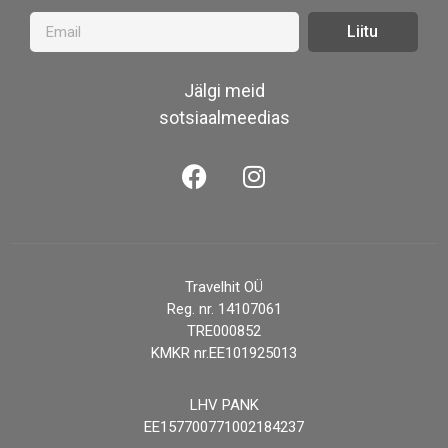
Liitu
Jälgi meid
sotsiaalmeedias
Travelhit OÜ
Reg. nr. 14107061
TRE000852
KMKR nr.EE101925013
LHV PANK
EE157700771002184237