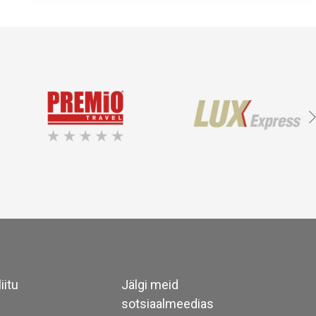
iitu
Jälgi meid
sotsiaalmeedias