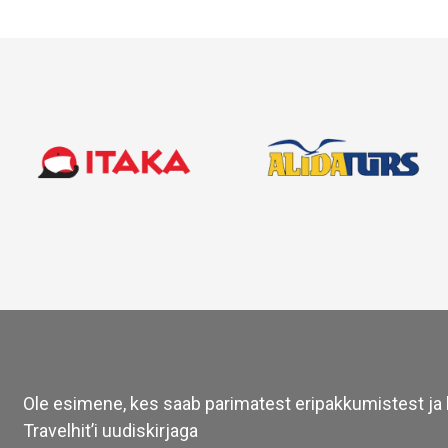
Ole esimene, kes saab parimatest eripakkumistest ja l
Travelhit’i uudiskirjaga