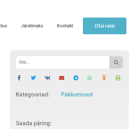
Otsi reisi
stus
Järelmaks
Kontakt
Kategooriad:
Pakkumised
Saada päring: