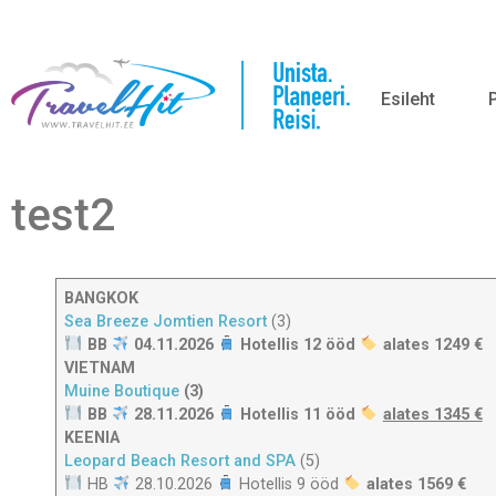
Esileht
test2
BANGKOK
Sea Breeze Jomtien Resort
(3)
BB
04.11.2026
Hotellis 12 ööd
alates 1249 €
VIETNAM
Muine Boutique
(3)
BB
28.11.2026
Hotellis 11 ööd
alates 1345 €
KEENIA
Leopard Beach Resort and SPA
(5)
HB
28.10.2026
Hotellis 9 ööd
alates 1569 €