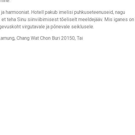
mine.
u ja harmooniat. Hotell pakub imelisi puhkuseteenuseid, nagu
, et teha Sinu siinviibimisest tõeliselt meeldejääv. Mis iganes on
gevuskoht virgutavale ja põnevale seiklusele.
amung, Chang Wat Chon Buri 20150, Tai