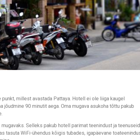
unkt, millest avastada Pattaya. Hotell ei ole liiga kaugel
ama jõudmine 90 minutit aega. Oma mugava asukoha tõttu pakub
e.
ek mugavaks. Selleks pakub hotell parimat teenindust ja teenuseid
gas tasuta WiFi-ühendus kõigis tubades, igapäevane toateenindus