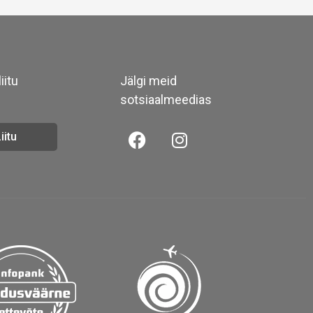
iitu
Jälgi meid
sotsiaalmeedias
iitu