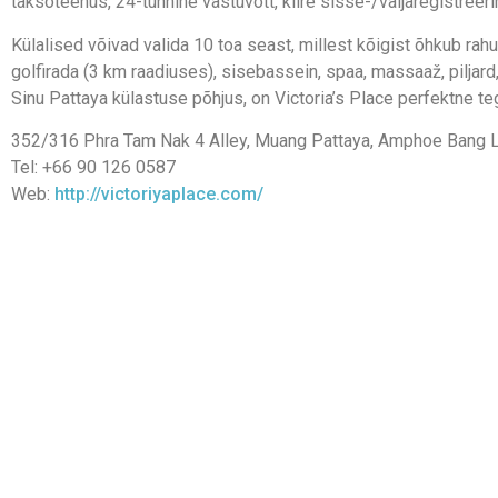
taksoteenus, 24-tunnine vastuvõtt, kiire sisse-/väljaregistreeri
Külalised võivad valida 10 toa seast, millest kõigist õhkub rah
golfirada (3 km raadiuses), sisebassein, spaa, massaaž, piljard
Sinu Pattaya külastuse põhjus, on Victoria’s Place perfektne te
352/316 Phra Tam Nak 4 Alley, Muang Pattaya, Amphoe Bang L
Tel: +66 90 126 0587
Web:
http://victoriyaplace.com/