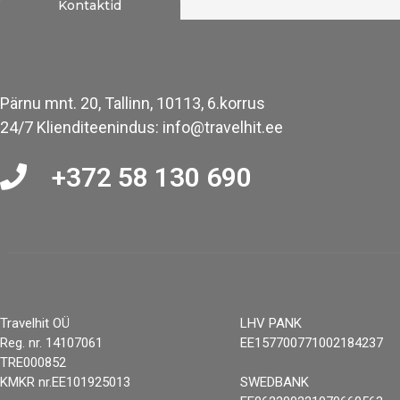
Kontaktid
Pärnu mnt. 20, Tallinn, 10113, 6.korrus
24/7 Klienditeenindus: info@travelhit.ee
+372 58 130 690
Travelhit OÜ
LHV PANK
Reg. nr. 14107061
EE157700771002184237
TRE000852
KMKR nr.EE101925013
SWEDBANK