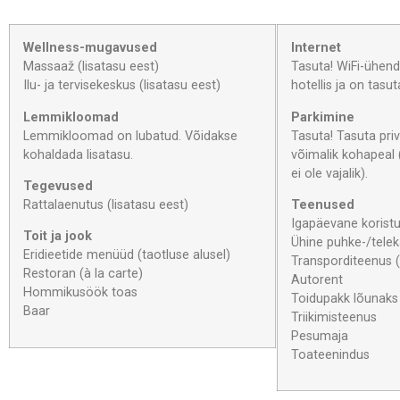
Wellness-mugavused
Internet
Massaaž (lisatasu eest)
Tasuta! WiFi-ühend
Ilu- ja tervisekeskus (lisatasu eest)
hotellis ja on tasut
Lemmikloomad
Parkimine
Lemmikloomad on lubatud. Võidakse
Tasuta! Tasuta pri
kohaldada lisatasu.
võimalik kohapeal 
ei ole vajalik).
Tegevused
Rattalaenutus (lisatasu eest)
Teenused
Igapäevane korist
Toit ja jook
Ühine puhke-/tele
Eridieetide menüüd (taotluse alusel)
Transporditeenus (
Restoran (à la carte)
Autorent
Hommikusöök toas
Toidupakk lõunaks
Baar
Triikimisteenus
Pesumaja
Toateenindus