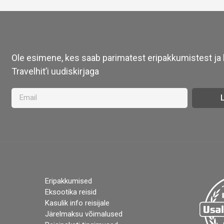
Ole esimene, kes saab parimatest eripakkumistest ja l
Travelhit’i uudiskirjaga
L
Eripakkumised
Eksootika reisid
Kasulik info reisijale
Järelmaksu võimalused