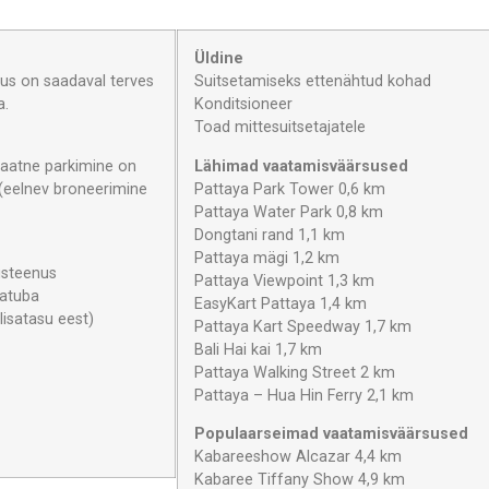
Üldine
us on saadaval terves
Suitsetamiseks ettenähtud kohad
a.
Konditsioneer
Toad mittesuitsetajatele
vaatne parkimine on
Lähimad vaatamisväärsused
(eelnev broneerimine
Pattaya Park Tower 0,6 km
Pattaya Water Park 0,8 km
Dongtani rand 1,1 km
Pattaya mägi 1,2 km
usteenus
Pattaya Viewpoint 1,3 km
katuba
EasyKart Pattaya 1,4 km
lisatasu eest)
Pattaya Kart Speedway 1,7 km
Bali Hai kai 1,7 km
Pattaya Walking Street 2 km
Pattaya – Hua Hin Ferry 2,1 km
Populaarseimad vaatamisväärsused
Kabareeshow Alcazar 4,4 km
Kabaree Tiffany Show 4,9 km