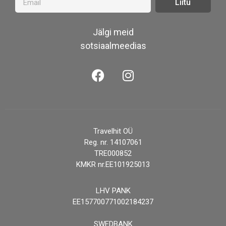
Liitu
Jälgi meid
sotsiaalmeedias
Travelhit OÜ
Reg. nr. 14107061
TRE000852
KMKR nr.EE101925013
LHV PANK
EE157700771002184237
SWEDBANK